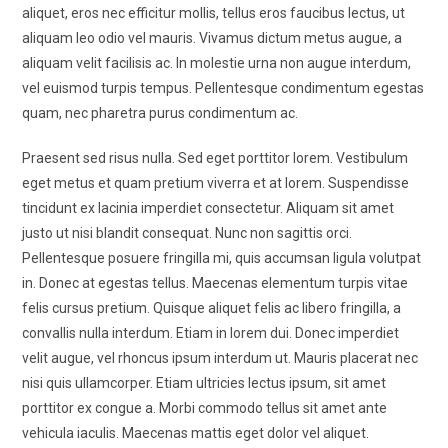
aliquet, eros nec efficitur mollis, tellus eros faucibus lectus, ut
aliquam leo odio vel mauris. Vivamus dictum metus augue, a
aliquam velit facilisis ac. In molestie urna non augue interdum,
vel euismod turpis tempus. Pellentesque condimentum egestas
quam, nec pharetra purus condimentum ac.
Praesent sed risus nulla. Sed eget porttitor lorem. Vestibulum
eget metus et quam pretium viverra et at lorem. Suspendisse
tincidunt ex lacinia imperdiet consectetur. Aliquam sit amet
justo ut nisi blandit consequat. Nunc non sagittis orci.
Pellentesque posuere fringilla mi, quis accumsan ligula volutpat
in. Donec at egestas tellus. Maecenas elementum turpis vitae
felis cursus pretium. Quisque aliquet felis ac libero fringilla, a
convallis nulla interdum. Etiam in lorem dui. Donec imperdiet
velit augue, vel rhoncus ipsum interdum ut. Mauris placerat nec
nisi quis ullamcorper. Etiam ultricies lectus ipsum, sit amet
porttitor ex congue a. Morbi commodo tellus sit amet ante
vehicula iaculis. Maecenas mattis eget dolor vel aliquet.