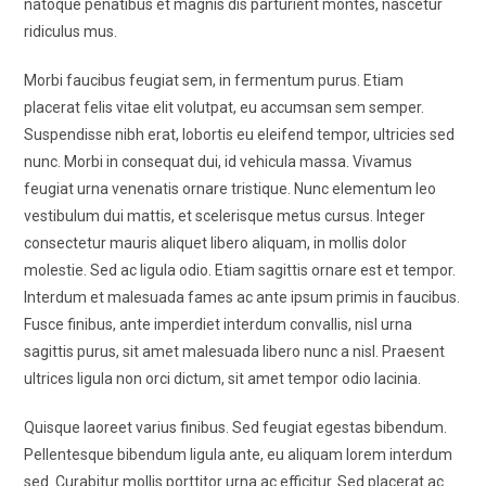
natoque penatibus et magnis dis parturient montes, nascetur
ridiculus mus.
Morbi faucibus feugiat sem, in fermentum purus. Etiam
placerat felis vitae elit volutpat, eu accumsan sem semper.
Suspendisse nibh erat, lobortis eu eleifend tempor, ultricies sed
nunc. Morbi in consequat dui, id vehicula massa. Vivamus
feugiat urna venenatis ornare tristique. Nunc elementum leo
vestibulum dui mattis, et scelerisque metus cursus. Integer
consectetur mauris aliquet libero aliquam, in mollis dolor
molestie. Sed ac ligula odio. Etiam sagittis ornare est et tempor.
Interdum et malesuada fames ac ante ipsum primis in faucibus.
Fusce finibus, ante imperdiet interdum convallis, nisl urna
sagittis purus, sit amet malesuada libero nunc a nisl. Praesent
ultrices ligula non orci dictum, sit amet tempor odio lacinia.
Quisque laoreet varius finibus. Sed feugiat egestas bibendum.
Pellentesque bibendum ligula ante, eu aliquam lorem interdum
sed. Curabitur mollis porttitor urna ac efficitur. Sed placerat ac