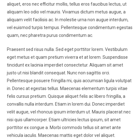
aliquet, eros nec efficitur mollis, tellus eros faucibus lectus, ut
aliquam leo odio vel mauris. Vivamus dictum metus augue, a
aliquam velit facilisis ac. In molestie urna non augue interdum,
vel euismod turpis tempus. Pellentesque condimentum egestas
quam, nec pharetra purus condimentum ac.
Praesent sed risus nulla. Sed eget porttitor lorem. Vestibulum
eget metus et quam pretium viverra et at lorem. Suspendisse
tincidunt ex lacinia imperdiet consectetur. Aliquam sit amet
justo ut nisi blandit consequat. Nunc non sagittis orci.
Pellentesque posuere fringilla mi, quis accumsan ligula volutpat
in. Donec at egestas tellus. Maecenas elementum turpis vitae
felis cursus pretium. Quisque aliquet felis ac libero fringilla, a
convallis nulla interdum. Etiam in lorem dui. Donec imperdiet
velit augue, vel rhoncus ipsum interdum ut. Mauris placerat nec
nisi quis ullamcorper. Etiam ultricies lectus ipsum, sit amet
porttitor ex congue a. Morbi commodo tellus sit amet ante
vehicula iaculis. Maecenas mattis eget dolor vel aliquet.