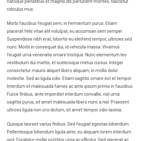
natoque penatibus et magnis dis parturient montes, nascetur
ridiculus mus.
Morbi faucibus feugiat sem, in fermentum purus. Etiam
placerat felis vitae elit volutpat, eu accumsan sem semper.
Suspendisse nibh erat, lobortis eu eleifend tempor, ultricies sed
nunc. Morbi in consequat dui, id vehicula massa. Vivamus
feugiat urna venenatis ornare tristique. Nunc elementum leo
vestibulum dui mattis, et scelerisque metus cursus. Integer
consectetur mauris aliquet libero aliquam, in mollis dolor
molestie. Sed ac ligula odio. Etiam sagittis ornare est et tempor.
Interdum et malesuada fames ac ante ipsum primis in faucibus.
Fusce finibus, ante imperdiet interdum convallis, nisl urna
sagittis purus, sit amet malesuada libero nunc a nisl. Praesent
ultrices ligula non orci dictum, sit amet tempor odio lacinia.
Quisque laoreet varius finibus. Sed feugiat egestas bibendum.
Pellentesque bibendum ligula ante, eu aliquam lorem interdum
sed. Curabitur mollis porttitor urna ac efficitur. Sed placerat ac