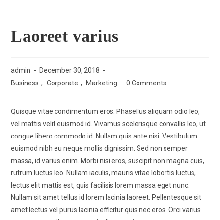
Menu
Laoreet varius
admin
December 30, 2018
Business
,
Corporate
,
Marketing
0 Comments
Quisque vitae condimentum eros. Phasellus aliquam odio leo,
vel mattis velit euismod id. Vivamus scelerisque convallis leo, ut
congue libero commodo id. Nullam quis ante nisi. Vestibulum
euismod nibh eu neque mollis dignissim. Sed non semper
massa, id varius enim. Morbi nisi eros, suscipit non magna quis,
rutrum luctus leo. Nullam iaculis, mauris vitae lobortis luctus,
lectus elit mattis est, quis facilisis lorem massa eget nunc.
Nullam sit amet tellus id lorem lacinia laoreet. Pellentesque sit
amet lectus vel purus lacinia efficitur quis nec eros. Orci varius